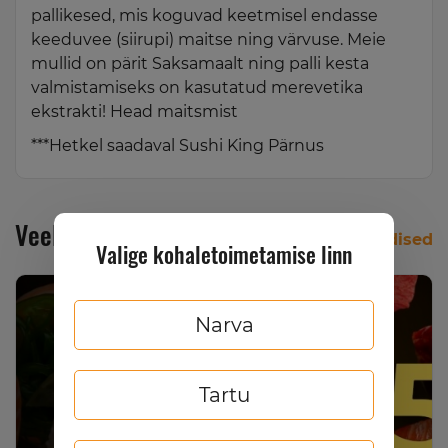
pallikesed, mis koguvad keetmisel endasse
keeduvee (siirupi) maitse ning värvuse. Meie
mullid on pärit Saksamaalt ning palli kesta
valmistamiseks on kasutatud merevetika
ekstrakti! Head maitsmist
***Hetkel saadaval Sushi King Pärnus
Veel uudiseid
Kõik uudised
Valige kohaletoimetamise linn
Narva
Tartu