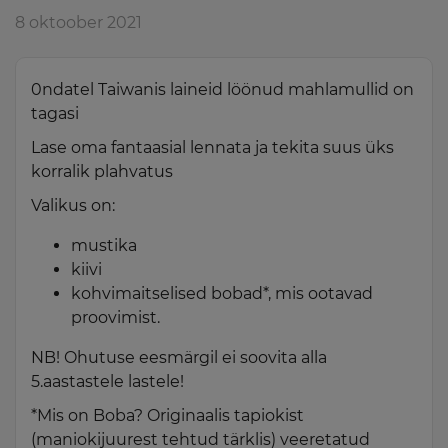
8 oktoober 2021
0ndatel Taiwanis laineid löönud mahlamullid on
tagasi
Lase oma fantaasial lennata ja tekita suus üks
korralik plahvatus
Valikus on:
mustika
kiivi
kohvimaitselised bobad*, mis ootavad
proovimist.
NB! Ohutuse eesmärgil ei soovita alla
5.aastastele lastele!
*Mis on Boba? Originaalis tapiokist
(maniokijuurest tehtud tärklis) veeretatud