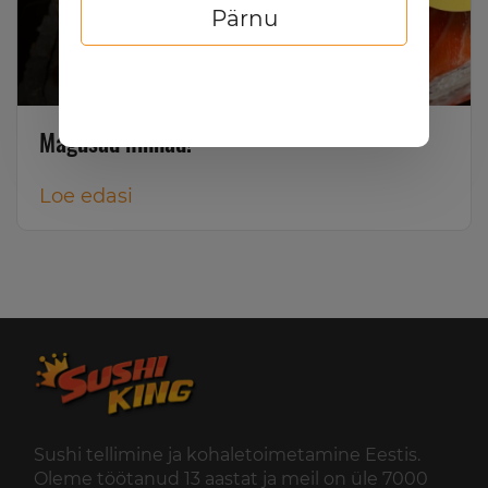
Pärnu
Magusad hinnad!
Loe edasi
Sushi tellimine ja kohaletoimetamine Eestis.
Oleme töötanud 13 aastat ja meil on üle 7000