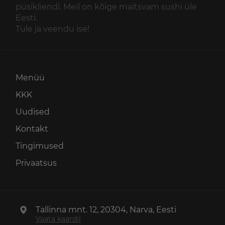
püsikliendi. Meil on kõige maitsvam sushi üle
Eesti.
Tule ja veendu ise!
Menüü
KKK
Uudised
Kontakt
Tingimused
Privaatsus
Tallinna mnt. 12, 20304, Narva, Eesti
Vaata kaardil