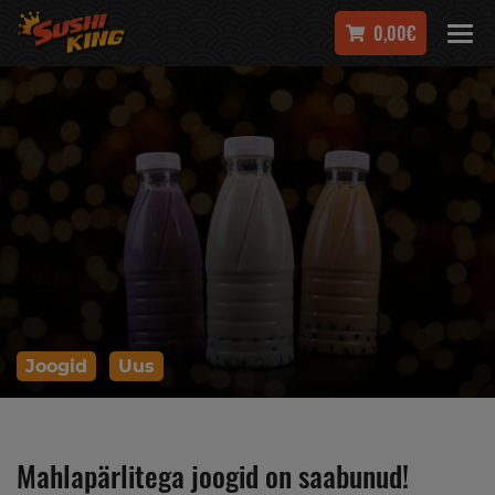
0,00€
Joogid
Uus
Mahlapärlitega joogid on saabunud!