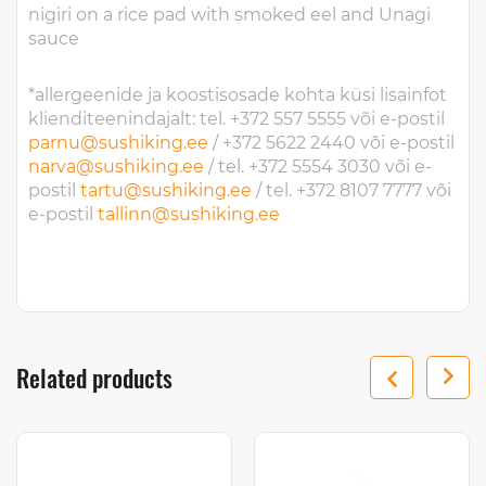
nigiri on a rice pad with smoked eel and Unagi
sauce
*allergeenide ja koostisosade kohta küsi lisainfot
klienditeenindajalt: tel. +372 557 5555 või e-postil
parnu@sushiking.ee
/ +372 5622 2440 või e-postil
narva@sushiking.ee
/ tel. +372 5554 3030 või e-
postil
tartu@sushiking.ee
/ tel. +372 8107 7777 või
e-postil
tallinn@sushiking.ee
Related products