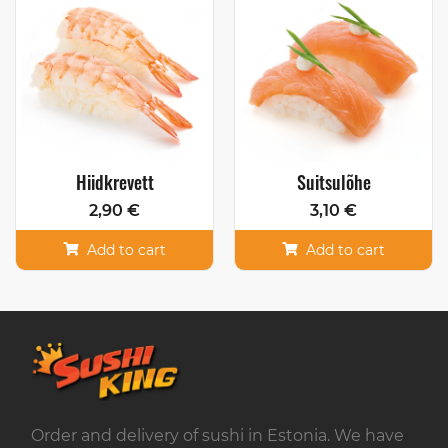
Hiidkrevett
Suitsulõhe
2,90 €
3,10 €
Add to cart
Add to cart
Order and delivery of sushi in Estonia. We have