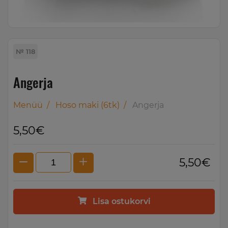
№ 118
Angerja
Menüü
/
Hoso maki (6tk)
/
Angerja
5,50€
5,50€
Lisa ostukorvi