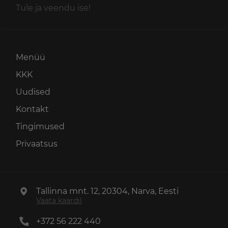
Tule ja veendu ise!
Menüü
KKK
Uudised
Kontakt
Tingimused
Privaatsus
Tallinna mnt. 12, 20304, Narva, Eesti
Vaata kaardil
+372 56 222 440