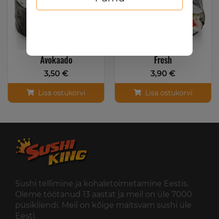
Avokaado
Fresh
3,50 €
3,90 €
Lisa ostukorvi
Lisa ostukorvi
Sushi tellimine ja kohaletoimetamine Eestis.
Oleme töötanud 13 aastat ja meil on üle 7000
püsikliendi. Meil on kõige maitsvam sushi üle
Eesti.