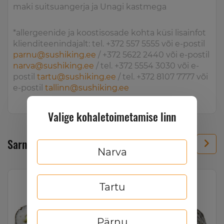
maki suitsuangerja ja Unagi kastmega
*allergeenide ja koostisosade kohta küsi lisainfot
klienditeenindajalt: tel. +372 557 5555 või e-postil
parnu@sushiking.ee
/ +372 5622 2440 või e-postil
narva@sushiking.ee
/ tel. +372 5554 3030 või e-
postil
tartu@sushiking.ee
/ tel. +372 8107 7777 või
e-postil
tallinn@sushiking.ee
Valige kohaletoimetamise linn
Sarnased tooted
Narva
Tartu
Pärnu