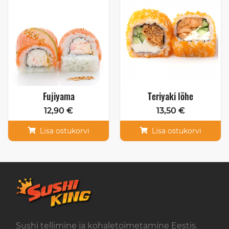
Fujiyama
Teriyaki lõhe
12,90 €
13,50 €
Lisa ostukorvi
Lisa ostukorvi
Sushi tellimine ja kohaletoimetamine Eestis.