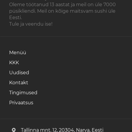
Oleme töötanud 13 aastat ja meil on üle 7000
püsikliendi. Meil on kõige maitsvam sushi üle
Eesti.
Tule ja veendu ise!
Menüü
KKK
Uudised
Kontakt
Tingimused
Privaatsus
Tallinna mnt. 12, 20304, Narva, Eesti