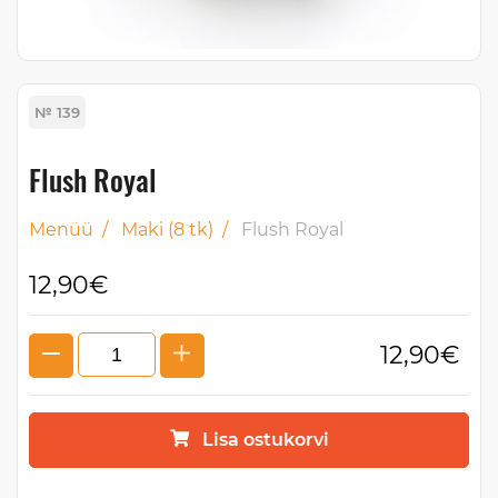
№ 139
Flush Royal
Menüü
/
Maki (8 tk)
/
Flush Royal
12,90€
12,90€
Lisa ostukorvi