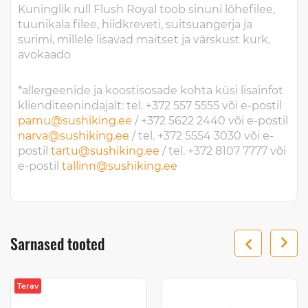
Kuninglik rull Flush Royal toob sinuni lõhefilee,
tuunikala filee, hiidkreveti, suitsuangerja ja
surimi, millele lisavad maitset ja värskust kurk,
avokaado
*allergeenide ja koostisosade kohta küsi lisainfot
klienditeenindajalt: tel.
+372 557 5555 või e-postil
parnu@sushiking.ee
/ +372 5622 2440 või e-postil
narva@sushiking.ee
/ tel.
+372 5554 3030 või e-
postil
tartu@sushiking.ee
/ tel. +372 8107 7777 või
e-postil
tallinn@sushiking.ee
Sarnased tooted
Terav