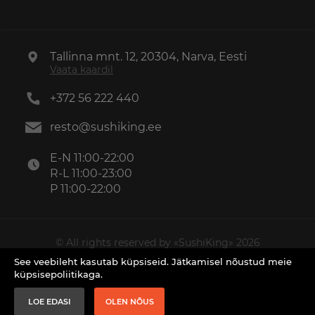
Tallinna mnt. 12, 20304, Narva, Eesti
Vaata kaardil
+372 56 222 440
resto@sushiking.ee
E-N 11:00-22:00
R-L 11:00-23:00
P 11:00-22:00
© All rights reserved by «SushiKing» 2026
Made by
PM
~
Lab
See veebileht kasutab küpsiseid. Jätkamisel nõustud meie
küpsisepoliitikaga.
LOE EDASI
OLEN NÕUS