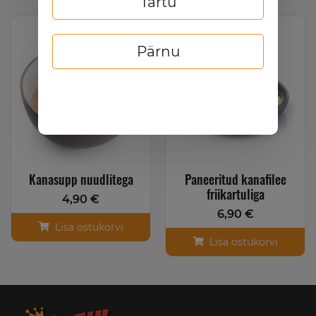
Tartu
Uudis
Hit
Pärnu
Kanasupp nuudlitega
Paneeritud kanafilee
friikartuliga
4,90 €
6,90 €
Lisa ostukorvi
Lisa ostukorvi