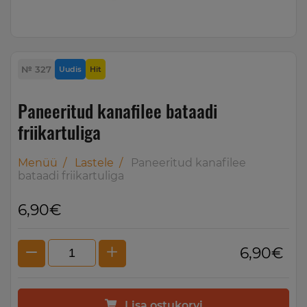
№ 327
Uudis
Hit
Paneeritud kanafilee bataadi
friikartuliga
Menüü
/
Lastele
/
Paneeritud kanafilee
bataadi friikartuliga
6,90€
6,90€
Lisa ostukorvi