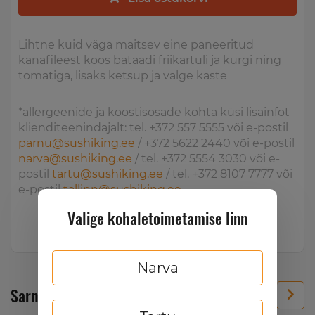
Lihtne kuid väga maitsev eine paneeritud
kanafileest koos bataadi friikartuli ja kurgi ning
tomatiga, lisaks ketsup ja valge kaste
*allergeenide ja koostisosade kohta küsi lisainfot
klienditeenindajalt: tel. +372 557 5555 või e-postil
parnu@sushiking.ee
/ +372 5622 2440 või e-postil
narva@sushiking.ee
/ tel. +372 5554 3030 või e-
postil
tartu@sushiking.ee
/ tel. +372 8107 7777 või
e-postil
tallinn@sushiking.ee
Valige kohaletoimetamise linn
Narva
Sarnased tooted