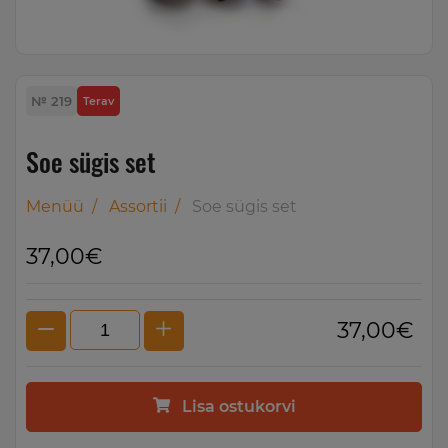
№ 219
Terav
Soe sügis set
Menüü
/
Assortii
/
Soe sügis set
37,00€
37,00€
Lisa ostukorvi