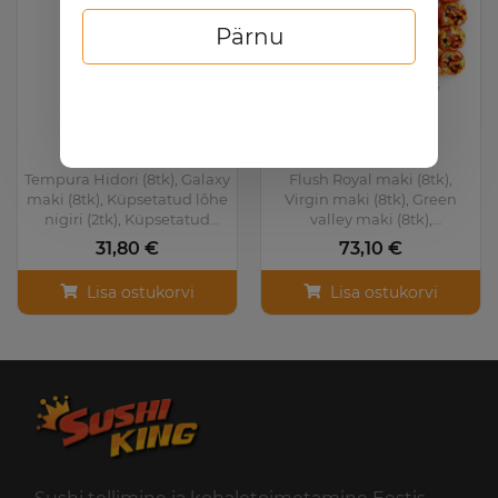
Pärnu
Hot set
Royal set
Tempura Hidori (8tk), Galaxy
Flush Royal maki (8tk),
maki (8tk), Küpsetatud lõhe
Virgin maki (8tk), Green
nigiri (2tk), Küpsetatud
valley maki (8tk),
tuunikala nigiri (2tk)
Philadelphia maki (8tk),
31,80 €
73,10 €
Samurai maki (8tk), Shibui
maki (8tk)
Lisa ostukorvi
Lisa ostukorvi