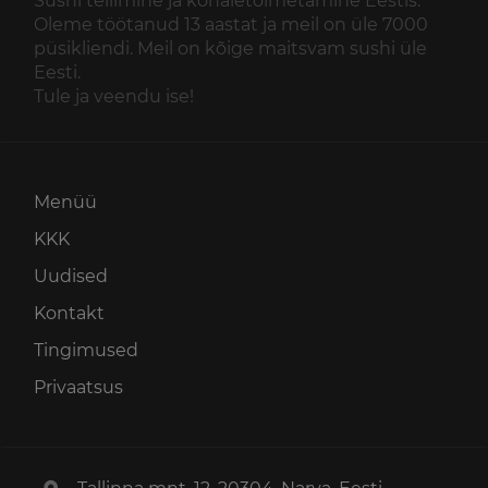
Sushi tellimine ja kohaletoimetamine Eestis.
Oleme töötanud 13 aastat ja meil on üle 7000
püsikliendi. Meil on kõige maitsvam sushi üle
Eesti.
Tule ja veendu ise!
Menüü
KKK
Uudised
Kontakt
Tingimused
Privaatsus