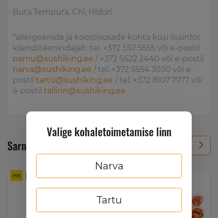
Buta Tempura, Chi, Hidori
*allergeenide ja koostisosade kohta küsi lisainfot
klienditeenindajalt: tel. +372 557 5555 või e-postil
parnu@sushiking.ee
/ +372 5622 2440 või e-postil
narva@sushiking.ee
/ tel. +372 5554 3030 või e-
postil
tartu@sushiking.ee
/ tel. +372 8107 7777 või
e-postil
tallinn@sushiking.ee
Valige kohaletoimetamise linn
Sarnased tooted
Narva
Hit
Terav
Tartu